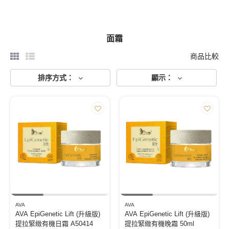
面霜
商品比較
排序方式：
顯示：
AVA
AVA
AVA EpiGenetic Lift (升級版)
AVA EpiGenetic Lift (升級版)
提拉緊緻有機日霜 A50414
提拉緊緻有機晚霜 50ml